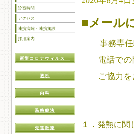
2026年8月4
診察時間
アクセス
■メール
連携病院・連携施設
採用案内
事務専任
電話での問
新型コロナウィルス
ご協力をお
透析
内科
温熱療法
１．発熱に関
先進医療