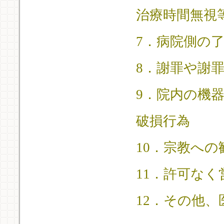
治療時間無視
7．病院側の
8．謝罪や謝
9．院内の機
破損行為
10．宗教へ
11．許可な
12．その他