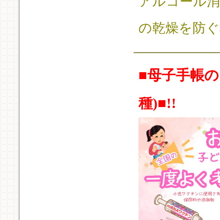
アルコール消
の乾燥を防ぐ
■母子手帳
種)■!!