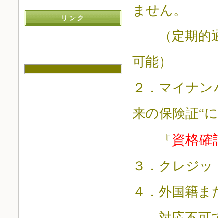
ません。
リンク
（定期的通
可能）
２．マイナン
来の保険証“
資格確認
『
３．クレジッ
４．外国籍ま
対応不可で