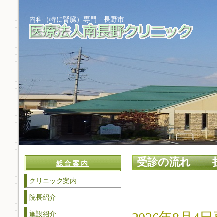
内科（特に腎臓）専門 長野市
受診の流れ 担
総合案内
クリニック案内
院長紹介
施設紹介