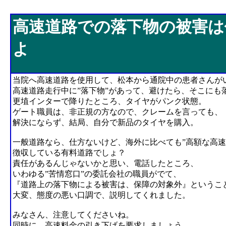
高速道路での落下物の被害は保証されないよ
高速道路での落下物の被害は
よ
当院へ高速道路を使用して、松本から通院中の患者さんが
高速道路走行中に”落下物”があって、避けたら、そこにも
更埴インターで降りたところ、タイヤがパンク状態。
ゲート職員は、非正規の方なので、クレームを言っても、
解決にならず、結局、自分で新品のタイヤを購入。
一般道路なら、仕方ないけど、海外に比べても”高額な高速
徴収している有料道路でしょ？
責任があるんじゃないかと思い、電話したところ、
いわゆる”苦情窓口”の委託会社の職員がでて、
『道路上の落下物による被害は、保障の対象外』というこ
大変、態度の悪い口調で、説明してくれました。
みなさん、注意してくださいね。
同時に、高速料金の引き下げを要求しましょう。